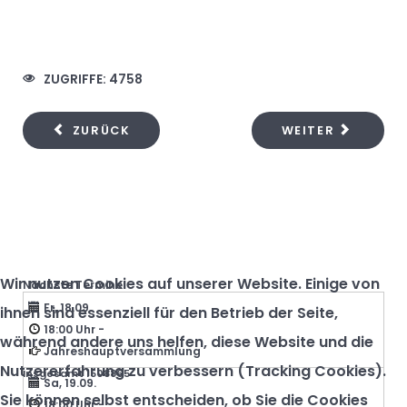
ZUGRIFFE: 4758
ZURÜCK
WEITER
Wir nutzen Cookies auf unserer Website. Einige von
Nächste Termine
Fr, 18.09.
ihnen sind essenziell für den Betrieb der Seite,
18:00 Uhr
-
während andere uns helfen, diese Website und die
Jahreshauptversammlung
Nutzererfahrung zu verbessern (Tracking Cookies).
Insgesamt
1508865
Sa, 19.09.
Sie können selbst entscheiden, ob Sie die Cookies
18:00 Uhr
-