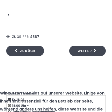
ZUGRIFFE: 4567
ZURÜCK
WEITER
Wir nutzen Cookies auf unserer Website. Einige von
Nächste Termine
Fr, 18.09.
ihnen sind essenziell für den Betrieb der Seite,
18:00 Uhr
-
während andere uns helfen, diese Website und die
Jahreshauptversammlung