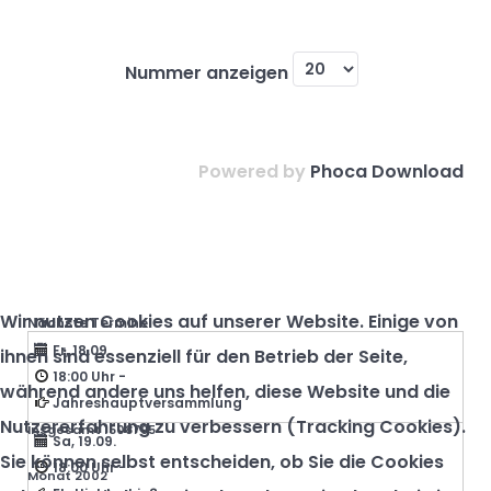
Nummer anzeigen
Powered by
Phoca Download
Wir nutzen Cookies auf unserer Website. Einige von
Nächste Termine
Fr, 18.09.
ihnen sind essenziell für den Betrieb der Seite,
18:00 Uhr
-
während andere uns helfen, diese Website und die
Jahreshauptversammlung
Nutzererfahrung zu verbessern (Tracking Cookies).
Insgesamt
1508795
Sa, 19.09.
Sie können selbst entscheiden, ob Sie die Cookies
18:00 Uhr
-
Monat
2002